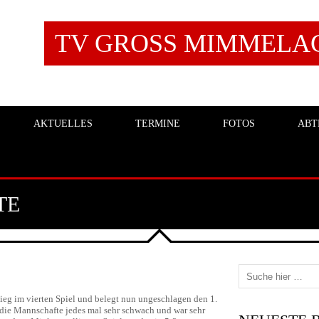
TV GROSS MIMMELAGE
AKTUELLES
TERMINE
FOTOS
ABT
TE
ieg im vierten Spiel und belegt nun ungeschlagen den 1.
 die Mannschafte jedes mal sehr schwach und war sehr