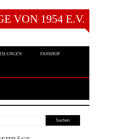
 VON 1954 E.V.
EILUNGEN
FANSHOP