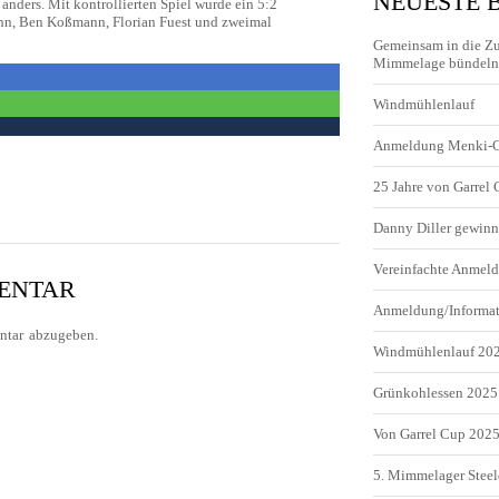
NEUESTE 
anders. Mit kontrollierten Spiel wurde ein 5:2
ann, Ben Koßmann, Florian Fuest und zweimal
Gemeinsam in die Z
Mimmelage bündeln 
Windmühlenlauf
Anmeldung Menki-
25 Jahre von Garrel
Danny Diller gewinn
Vereinfachte Anme
MENTAR
Anmeldung/Informa
tar abzugeben.
Windmühlenlauf 20
Grünkohlessen 2025
Von Garrel Cup 202
5. Mimmelager Steel