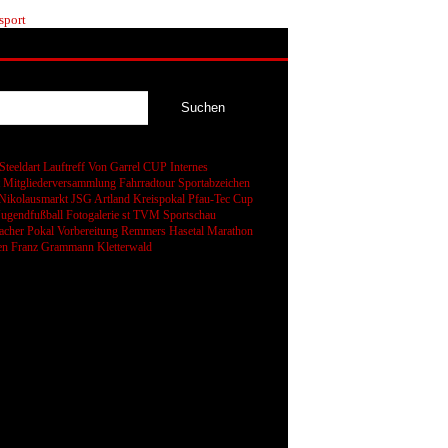
sport
Steeldart
Lauftreff
Von Garrel CUP
Internes
t
Mitgliederversammlung
Fahrradtour
Sportabzeichen
Nikolausmarkt
JSG Artland
Kreispokal
Pfau-Tec Cup
Jugendfußball
Fotogalerie
st
TVM Sportschau
cher Pokal
Vorbereitung
Remmers Hasetal Marathon
en
Franz Grammann
Kletterwald