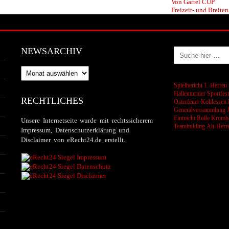
Von Garrel CUP
Freizeit- und Breiten
NEWSARCHIV
Newsarchiv
Spielbericht 1. Herren
Hallenturnier
Sportfes
RECHTLICHES
Osterfeuer
Kohlessen
Generalversammlung
Eintracht Rulle
Kromba
Unsere Internetseite wurde mit rechtssicherem
Teambulding
Alt-Herr
Impressum, Datenschutzerklärung und
Disclaimer von eRecht24.de erstellt.