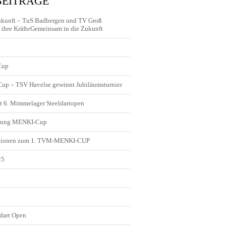
BEITRÄGE
ukunft – TuS Badbergen und TV Groß
ihre KräfteGemeinsam in die Zukunft
Cup
 Cup – TSV Havelse gewinnt Jubiläumsturnier
t 6. Mimmelager Steeldartopen
ldung MENKI-Cup
tionen zum 1. TVM-MENKI-CUP
25
5
dart Open