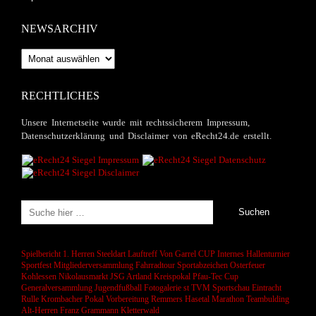
NEWSARCHIV
Newsarchiv
RECHTLICHES
Unsere Internetseite wurde mit rechtssicherem Impressum,
Datenschutzerklärung und Disclaimer von eRecht24.de erstellt.
Spielbericht 1. Herren
Steeldart
Lauftreff
Von Garrel CUP
Internes Hallenturnier
Sportfest
Mitgliederversammlung
Fahrradtour
Sportabzeichen
Osterfeuer
Kohlessen
Nikolausmarkt
JSG Artland
Kreispokal
Pfau-Tec Cup
Generalversammlung
Jugendfußball
Fotogalerie
st
TVM Sportschau
Eintracht
Rulle
Krombacher Pokal
Vorbereitung
Remmers Hasetal Marathon
Teambulding
Alt-Herren
Franz Grammann
Kletterwald