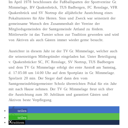
Im April 1978 beschlossen die Fußballsparten der Sportvereine Gr.
Mimmelage, BV Quakenbrück, TUS Badbergen, FC Renslage, VFR
Quakenbrück und SV Nortrup die alljährliche Ausrichtung eines
Pokalturnieres für Alte Herren. Sinn und Zweck war seinerzeit der
gemeinsame Wunsch den Zusammenhalt der Vereine der
Mitgliedsgemeinden der Samtgemeinde Artland zu fördern.
Mittlerweile ist das Turnier schon zur Tradition geworden und wird
von Aktiven als auch Gästen immer wieder gerne besucht.
Ausrichter in diesem Jahr ist der TV Gr. Mimmelage, welcher auch
die seinerzeitigen Mitbegründer eingeladen hat. Unter Beteiligung
v. Quakenbrücker SC, FC Renslage, SV Nortrup, TUS Badbergen
und dem TV Gr. Mimmelage erfolgt der erste Anstoß am Samstag,
d. 17.05.08 um 14.00 Uhr auf dem Sportplatz in Gr. Mimmelage.
Spielzeit 20 min. Der Sieger darf dann den vom
Samtgemeindebürgermeister Scholz überreichten Pokal für ein Jahr
mit nach Hause nehmen. Der TV Gr. Mimmelage freut sich über
die Ausrichtung zum 30. Jubiläum und garantiert Gästen und
Aktiven beste Verpflegung.
teilen
teilen
twittern