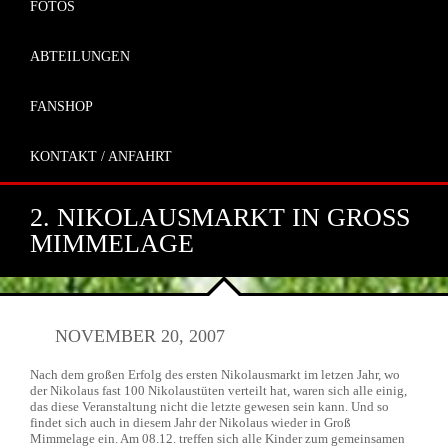
FOTOS
ABTEILUNGEN
FANSHOP
KONTAKT / ANFAHRT
2. NIKOLAUSMARKT IN GROSS M
IMMELAGE
NOVEMBER 20, 2007
Nach dem großen Erfolg des ersten Nikolausmarkt im letzen Jahr, wo
der Nikolaus fast 100 Nikolaustüten verteilt hat, waren sich alle einig,
das diese Veranstaltung nicht die letzte gewesen sein kann. Und so
findet sich auch in diesem Jahr der Nikolaus wieder in Groß
Mimmelage ein. Am 08.12. treffen sich alle Kinder zum gemeinsamen