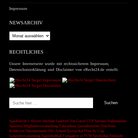
Impressum
NEWSARCHIV
Newsarchiv
RECHTLICHES
Unsere Internetseite wurde mit rechtssicherem Impressum,
Datenschutzerklärung und Disclaimer von eRecht24.de erstellt.
Spielbericht 1. Herren
Steeldart
Lauftreff
Von Garrel CUP
Internes Hallenturnier
Sportfest
Mitgliederversammlung
Fahrradtour
Sportabzeichen
Osterfeuer
Kohlessen
Nikolausmarkt
JSG Artland
Kreispokal
Pfau-Tec Cup
Generalversammlung
Jugendfußball
Fotogalerie
st
TVM Sportschau
Eintracht