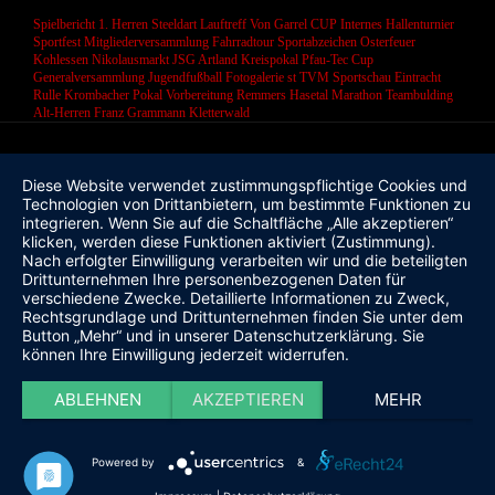
Spielbericht 1. Herren
Steeldart
Lauftreff
Von Garrel CUP
Internes Hallenturnier
Sportfest
Mitgliederversammlung
Fahrradtour
Sportabzeichen
Osterfeuer
Kohlessen
Nikolausmarkt
JSG Artland
Kreispokal
Pfau-Tec Cup
Generalversammlung
Jugendfußball
Fotogalerie
st
TVM Sportschau
Eintracht
Rulle
Krombacher Pokal
Vorbereitung
Remmers Hasetal Marathon
Teambulding
Alt-Herren
Franz Grammann
Kletterwald
Diese Website verwendet zustimmungspflichtige Cookies und
Technologien von Drittanbietern, um bestimmte Funktionen zu
integrieren. Wenn Sie auf die Schaltfläche „Alle akzeptieren“
klicken, werden diese Funktionen aktiviert (Zustimmung).
Nach erfolgter Einwilligung verarbeiten wir und die beteiligten
Drittunternehmen Ihre personenbezogenen Daten für
verschiedene Zwecke. Detaillierte Informationen zu Zweck,
Rechtsgrundlage und Drittunternehmen finden Sie unter dem
Button „Mehr“ und in unserer Datenschutzerklärung. Sie
können Ihre Einwilligung jederzeit widerrufen.
ABLEHNEN
AKZEPTIEREN
MEHR
Powered by
&