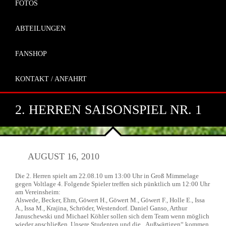
FOTOS
ABTEILUNGEN
FANSHOP
KONTAKT / ANFAHRT
2. HERREN SAISONSPIEL NR. 1
AUGUST 16, 2010
Die 2. Herren spielt am 22.08.10 um 13:00 Uhr in Groß Mimmelage
gegen Voltlage 4. Folgende Spieler treffen sich pünktlich um 12:00 Uhr
am Vereinsheim:
Alswede, Becker, Ehm, Göwert H., Göwert M., Göwert F., Holle E., Issa
A., Issa M., Krajina, Schröder, Westendorf. Daniel Ganso, Arthur
Januschewski und Michael Köhler sollen sich dem Team wenn möglich
wieder anschließen. Unsere Studenten und die „Außwärtigen“ kommen