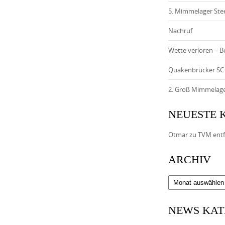
5. Mimmelager Ste
Nachruf
Wette verloren – B
Quakenbrücker SC
2. Groß Mimmelager
NEUESTE
Otmar
zu
TVM entf
ARCHIV
Archiv
NEWS KAT