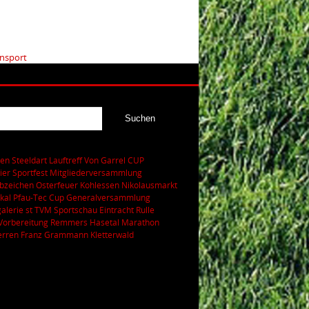
ensport
ren
Steeldart
Lauftreff
Von Garrel CUP
ier
Sportfest
Mitgliederversammlung
bzeichen
Osterfeuer
Kohlessen
Nikolausmarkt
kal
Pfau-Tec Cup
Generalversammlung
galerie
st
TVM Sportschau
Eintracht Rulle
Vorbereitung
Remmers Hasetal Marathon
erren
Franz Grammann
Kletterwald