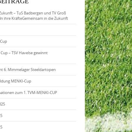
BEITRÄGE
Zukunft – TuS Badbergen und TV Groß
 ihre KräfteGemeinsam in die Zukunft
-Cup
l Cup – TSV Havelse gewinnt
nnt 6. Mimmelager Steeldartopen
eldung MENKI-Cup
ationen zum 1. TVM-MENKI-CUP
025
25
25