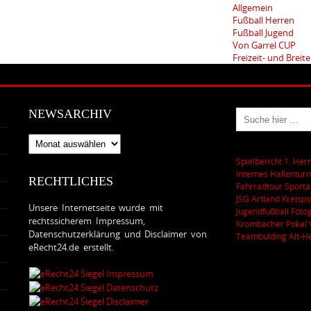
Allgemein
Fußball Herren
Fußball Jugend
Von Garrel CUP
Freizeit- und Breit
NEWSARCHIV
Newsarchiv
Spielbericht 1. Her
Internes Hallenturn
RECHTLICHES
Fahrradtour
Sporta
JSG Artland
Kreispo
Unsere Internetseite wurde mit
Jugendfußball
Foto
rechtssicherem Impressum,
Krombacher Pokal
Datenschutzerklärung und Disclaimer von
Teambulding
Alt-H
eRecht24.de erstellt.