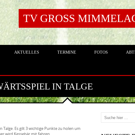
TV GROSS MIMMELAGE
AKTUELLES
TERMINE
FOTOS
ABT
WÄRTSSPIEL IN TALGE
n Talge. Es gilt 3 wichtige Punkte zu holen um
uer wird Kessebär mit fahren.