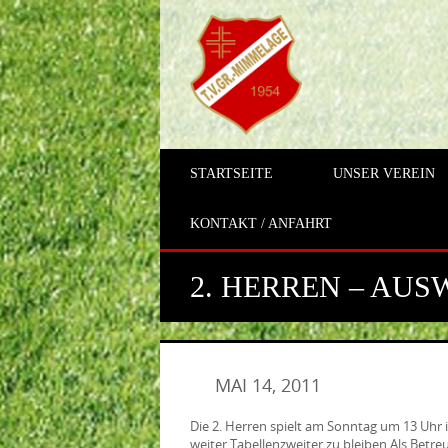
STARTSEITE
UNSER VEREIN
KONTAKT / ANFAHRT
2. HERREN – AUS
MAI 14, 2011
Die 2. Herren spielt am Sonntag um 13 Uhr i
weiter Tabellenzweiter zu bleiben.Als Betre