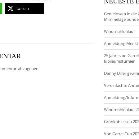
NEUESTE 
twittern
Gemeinsam in die 
Mimmelage bündeln
Windmühlenlauf
Anmeldung Menki
MENTAR
25 Jahre von Garre
Jubiläumsturnier
mmentar abzugeben.
Danny Diller gewi
Vereinfachte Anm
Anmeldung/Inform
Windmühlenlauf 2
Grünkohlessen 20
Von Garrel Cup 20