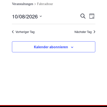
Veranstaltungen
Fahrradtour
VERANSTA
VERAN
10/08/2026
Suche
Tag
ANSIC
SUCHE
Datum
NAVIG
UND
wählen.
ANSICHTE
Vorheriger Tag
Nächster Tag
NAVIGATI
Kalender abonnieren