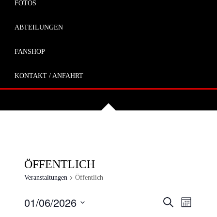
FOTOS
ABTEILUNGEN
FANSHOP
KONTAKT / ANFAHRT
ÖFFENTLICH
Veranstaltungen
Öffentlich
VERANSTA
VERAN
01/06/2026
Suche
Monat
ANSIC
SUCHE
Datum