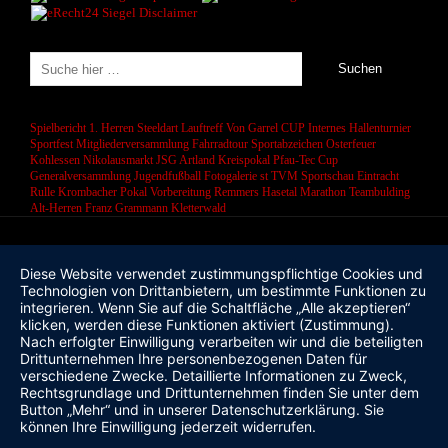
Spielbericht 1. Herren
Steeldart
Lauftreff
Von Garrel CUP
Internes Hallenturnier
Sportfest
Mitgliederversammlung
Fahrradtour
Sportabzeichen
Osterfeuer
Kohlessen
Nikolausmarkt
JSG Artland
Kreispokal
Pfau-Tec Cup
Generalversammlung
Jugendfußball
Fotogalerie
st
TVM Sportschau
Eintracht
Rulle
Krombacher Pokal
Vorbereitung
Remmers Hasetal Marathon
Teambulding
Alt-Herren
Franz Grammann
Kletterwald
Diese Website verwendet zustimmungspflichtige Cookies und
Technologien von Drittanbietern, um bestimmte Funktionen zu
integrieren. Wenn Sie auf die Schaltfläche „Alle akzeptieren“
klicken, werden diese Funktionen aktiviert (Zustimmung).
Nach erfolgter Einwilligung verarbeiten wir und die beteiligten
Drittunternehmen Ihre personenbezogenen Daten für
verschiedene Zwecke. Detaillierte Informationen zu Zweck,
Rechtsgrundlage und Drittunternehmen finden Sie unter dem
Button „Mehr“ und in unserer Datenschutzerklärung. Sie
können Ihre Einwilligung jederzeit widerrufen.