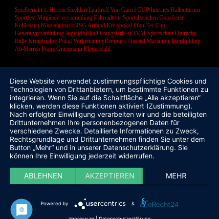
Spielbericht 1. Herren
Steeldart
Lauftreff
Von Garrel CUP
Internes Hallenturnier
Sportfest
Mitgliederversammlung
Fahrradtour
Sportabzeichen
Osterfeuer
Kohlessen
Nikolausmarkt
JSG Artland
Kreispokal
Pfau-Tec Cup
Generalversammlung
Jugendfußball
Fotogalerie
st
TVM Sportschau
Eintracht
Rulle
Krombacher Pokal
Vorbereitung
Remmers Hasetal Marathon
Teambulding
Alt-Herren
Franz Grammann
Kletterwald
Diese Website verwendet zustimmungspflichtige Cookies und
Technologien von Drittanbietern, um bestimmte Funktionen zu
integrieren. Wenn Sie auf die Schaltfläche „Alle akzeptieren“
klicken, werden diese Funktionen aktiviert (Zustimmung).
Nach erfolgter Einwilligung verarbeiten wir und die beteiligten
Drittunternehmen Ihre personenbezogenen Daten für
verschiedene Zwecke. Detaillierte Informationen zu Zweck,
Rechtsgrundlage und Drittunternehmen finden Sie unter dem
Button „Mehr“ und in unserer Datenschutzerklärung. Sie
können Ihre Einwilligung jederzeit widerrufen.
ABLEHNEN
AKZEPTIEREN
MEHR
Powered by
&
Impressum
|
Datenschutzerklärung