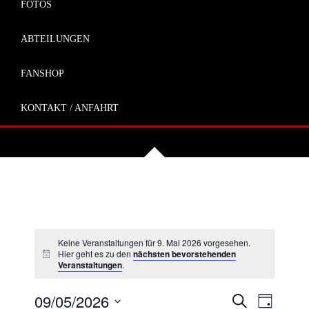
FOTOS
ABTEILUNGEN
FANSHOP
KONTAKT / ANFAHRT
Keine Veranstaltungen für 9. Mai 2026 vorgesehen.
Hier geht es zu den
nächsten bevorstehenden
Veranstaltungen
.
VERANSTA
VERAN
09/05/2026
Suche
Tag