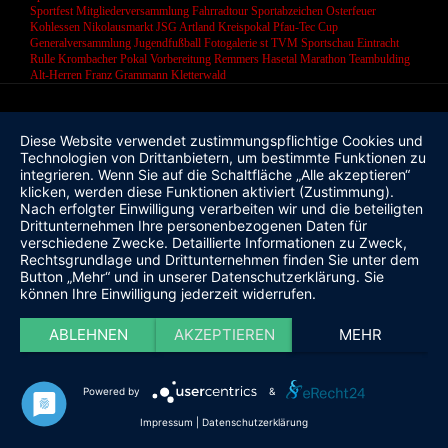
Sportfest
Mitgliederversammlung
Fahrradtour
Sportabzeichen
Osterfeuer
Kohlessen
Nikolausmarkt
JSG Artland
Kreispokal
Pfau-Tec Cup
Generalversammlung
Jugendfußball
Fotogalerie
st
TVM Sportschau
Eintracht
Rulle
Krombacher Pokal
Vorbereitung
Remmers Hasetal Marathon
Teambulding
Alt-Herren
Franz Grammann
Kletterwald
Diese Website verwendet zustimmungspflichtige Cookies und
Technologien von Drittanbietern, um bestimmte Funktionen zu
integrieren. Wenn Sie auf die Schaltfläche „Alle akzeptieren“
klicken, werden diese Funktionen aktiviert (Zustimmung).
Nach erfolgter Einwilligung verarbeiten wir und die beteiligten
Drittunternehmen Ihre personenbezogenen Daten für
verschiedene Zwecke. Detaillierte Informationen zu Zweck,
Rechtsgrundlage und Drittunternehmen finden Sie unter dem
Button „Mehr“ und in unserer Datenschutzerklärung. Sie
können Ihre Einwilligung jederzeit widerrufen.
ABLEHNEN
AKZEPTIEREN
MEHR
Powered by
&
Impressum
|
Datenschutzerklärung