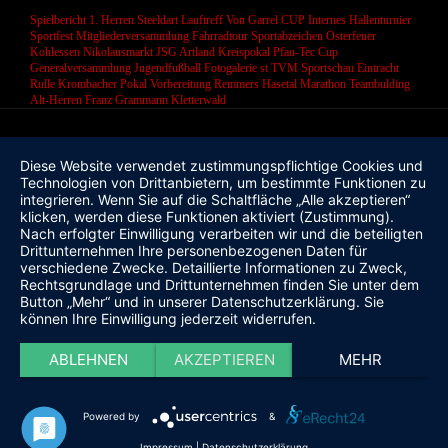
Spielbericht 1. Herren
Steeldart
Lauftreff
Von Garrel CUP
Internes Hallenturnier
Sportfest
Mitgliederversammlung
Fahrradtour
Sportabzeichen
Osterfeuer
Kohlessen
Nikolausmarkt
JSG Artland
Kreispokal
Pfau-Tec Cup
Generalversammlung
Jugendfußball
Fotogalerie
st
TVM Sportschau
Eintracht
Rulle
Krombacher Pokal
Vorbereitung
Remmers Hasetal Marathon
Teambulding
Alt-Herren
Franz Grammann
Kletterwald
Diese Website verwendet zustimmungspflichtige Cookies und
Technologien von Drittanbietern, um bestimmte Funktionen zu
integrieren. Wenn Sie auf die Schaltfläche „Alle akzeptieren“
klicken, werden diese Funktionen aktiviert (Zustimmung).
Nach erfolgter Einwilligung verarbeiten wir und die beteiligten
Drittunternehmen Ihre personenbezogenen Daten für
verschiedene Zwecke. Detaillierte Informationen zu Zweck,
Rechtsgrundlage und Drittunternehmen finden Sie unter dem
Button „Mehr“ und in unserer Datenschutzerklärung. Sie
können Ihre Einwilligung jederzeit widerrufen.
ABLEHNEN
AKZEPTIEREN
MEHR
Powered by
&
Impressum
|
Datenschutzerklärung