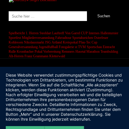
Spielbericht 1. Herren
Steeldart
Lauftreff
Von Garrel CUP
Internes Hallenturnier
Sportfest
Mitgliederversammlung
Fahrradtour
Sportabzeichen
Osterfeuer
Kohlessen
Nikolausmarkt
JSG Artland
Kreispokal
Pfau-Tec Cup
Generalversammlung
Jugendfußball
Fotogalerie
st
TVM Sportschau
Eintracht
Rulle
Krombacher Pokal
Vorbereitung
Remmers Hasetal Marathon
Teambulding
Alt-Herren
Franz Grammann
Kletterwald
Diese Website verwendet zustimmungspflichtige Cookies und
Technologien von Drittanbietern, um bestimmte Funktionen zu
integrieren. Wenn Sie auf die Schaltfläche „Alle akzeptieren“
klicken, werden diese Funktionen aktiviert (Zustimmung).
Nach erfolgter Einwilligung verarbeiten wir und die beteiligten
Drittunternehmen Ihre personenbezogenen Daten für
verschiedene Zwecke. Detaillierte Informationen zu Zweck,
Rechtsgrundlage und Drittunternehmen finden Sie unter dem
Button „Mehr“ und in unserer Datenschutzerklärung. Sie
können Ihre Einwilligung jederzeit widerrufen.