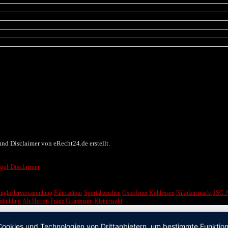
nd Disclaimer von eRecht24.de erstellt.
itgliederversammlung
Fahrradtour
Sportabzeichen
Osterfeuer
Kohlessen
Nikolausmarkt
JSG A
mbulding
Alt-Herren
Franz Grammann
Kletterwald
okies und Technologien von Drittanbietern, um bestimmte Funktionen