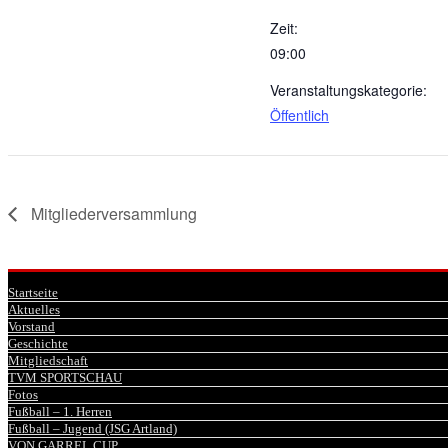
Zeit:
09:00
Veranstaltungskategorie:
Öffentlich
Mitgliederversammlung
Startseite
Aktuelles
Vorstand
Geschichte
Mitgliedschaft
TVM SPORTSCHAU
Fotos
Fußball – 1. Herren
Fußball – Jugend (JSG Artland)
VON GARREL CUP