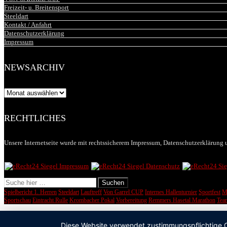
Freizeit- u. Breitensport
Steeldart
Kontakt / Anfahrt
Datenschutzerklärung
Impressum
NEWSARCHIV
Newsarchiv
RECHTLICHES
Unsere Internetseite wurde mit rechtssicherem Impressum, Datenschutzerklärung u
Spielbericht 1. Herren
Steeldart
Lauftreff
Von Garrel CUP
Internes Hallenturnier
Sportfest
M
Sportschau
Eintracht Rulle
Krombacher Pokal
Vorbereitung
Remmers Hasetal Marathon
Tea
Diese Website verwendet zustimmungspflichtige Co