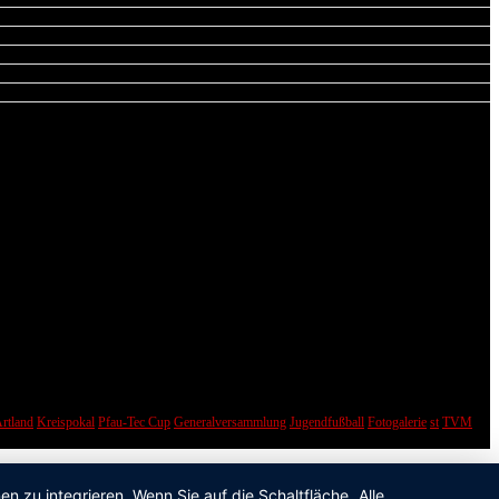
rtland
Kreispokal
Pfau-Tec Cup
Generalversammlung
Jugendfußball
Fotogalerie
st
TVM
 zu integrieren. Wenn Sie auf die Schaltfläche „Alle