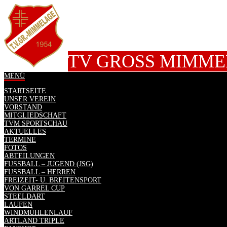
TV GROSS MIMMEL
MENÜ
STARTSEITE
UNSER VEREIN
VORSTAND
MITGLIEDSCHAFT
TVM SPORTSCHAU
AKTUELLES
TERMINE
FOTOS
ABTEILUNGEN
FUSSBALL – JUGEND (JSG)
FUSSBALL – HERREN
FREIZEIT- U. BREITENSPORT
VON GARREL CUP
STEELDART
LAUFEN
WINDMÜHLENLAUF
ARTLAND TRIPLE