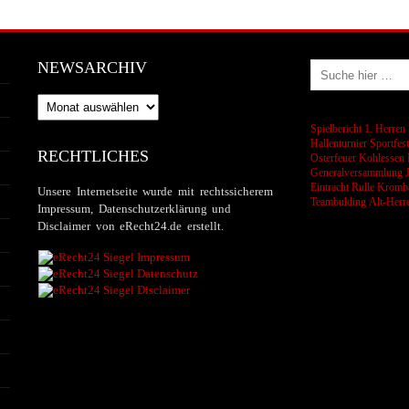
NEWSARCHIV
Newsarchiv
Spielbericht 1. Herren
Hallenturnier
Sportfes
RECHTLICHES
Osterfeuer
Kohlessen
Generalversammlung
Eintracht Rulle
Kromba
Unsere Internetseite wurde mit rechtssicherem
Teambulding
Alt-Herr
Impressum, Datenschutzerklärung und
Disclaimer von eRecht24.de erstellt.