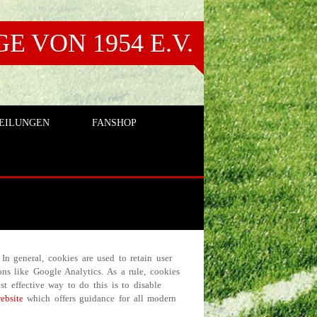
 VON 1954 E.V.
EILUNGEN
FANSHOP
 In general, cookies are used to retain user
ons like Google Analytics. As a rule, cookies
t effective way to do this is to disable
ebsite
which offers guidance for all modern