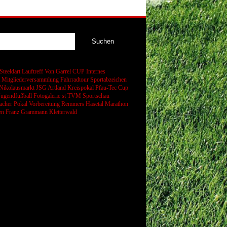
Steeldart
Lauftreff
Von Garrel CUP
Internes
t
Mitgliederversammlung
Fahrradtour
Sportabzeichen
Nikolausmarkt
JSG Artland
Kreispokal
Pfau-Tec Cup
Jugendfußball
Fotogalerie
st
TVM Sportschau
cher Pokal
Vorbereitung
Remmers Hasetal Marathon
en
Franz Grammann
Kletterwald