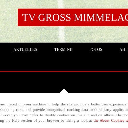
TV GROSS MIMMELAGE
AKTUELLES
TERMINE
FOTOS
ABT
t are placed on your machine to help the site provide a better user experience.
e shopping carts, and provide anonymised tracking data to third party applicati
owever, you may prefer to disable cookies on this site and on others. The mos
ing the Help section of your browser or taking a look at
the About Cookies w