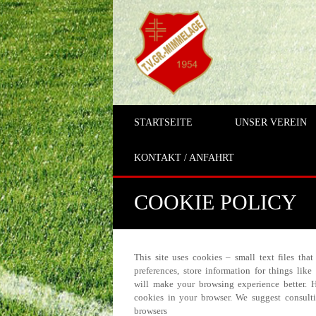
STARTSEITE
UNSER VEREIN
KONTAKT / ANFAHRT
COOKIE POLICY
This site uses cookies – small text files tha
preferences, store information for things lik
will make your browsing experience better. H
cookies in your browser. We suggest consult
browsers