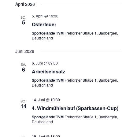
NAVIG
UND
April 2026
wählen.
ANSICHTE
NAVIGATI
5. April @ 19:30
SO.
5
Osterfeuer
Sportgelände TVM
Frehorster Straße 1, Badbergen,
Deutschland
Juni 2026
6. Juni @ 09:00
SA.
6
Arbeitseinsatz
Sportgelände TVM
Frehorster Straße 1, Badbergen,
Deutschland
14. Juni @ 10:30
SO.
14
4. Windmühlenlauf (Sparkassen-Cup)
Sportgelände TVM
Frehorster Straße 1, Badbergen,
Deutschland
19. Juni @ 18:00