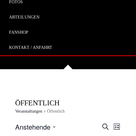
FOTOS
ABTEILUNGEN
FANSHOP
KONTAKT / ANFAHRT
ÖFFENTLICH
Veranstaltungen
Öffentlich
VERANSTA
VERAN
Anstehende
Suche
Liste
ANSIC
SUCHE
Datum