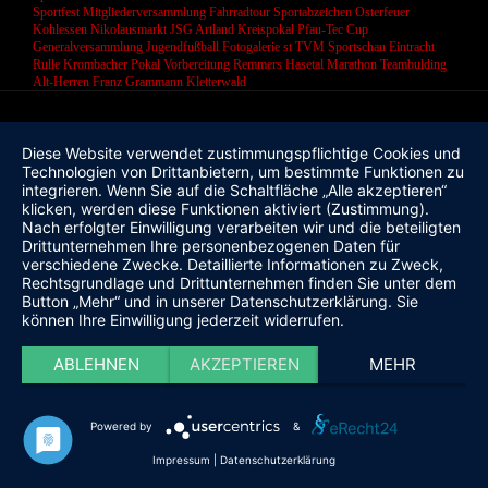
Sportfest
Mitgliederversammlung
Fahrradtour
Sportabzeichen
Osterfeuer
Kohlessen
Nikolausmarkt
JSG Artland
Kreispokal
Pfau-Tec Cup
Generalversammlung
Jugendfußball
Fotogalerie
st
TVM Sportschau
Eintracht
Rulle
Krombacher Pokal
Vorbereitung
Remmers Hasetal Marathon
Teambulding
Alt-Herren
Franz Grammann
Kletterwald
Diese Website verwendet zustimmungspflichtige Cookies und
Technologien von Drittanbietern, um bestimmte Funktionen zu
integrieren. Wenn Sie auf die Schaltfläche „Alle akzeptieren“
klicken, werden diese Funktionen aktiviert (Zustimmung).
Nach erfolgter Einwilligung verarbeiten wir und die beteiligten
Drittunternehmen Ihre personenbezogenen Daten für
verschiedene Zwecke. Detaillierte Informationen zu Zweck,
Rechtsgrundlage und Drittunternehmen finden Sie unter dem
Button „Mehr“ und in unserer Datenschutzerklärung. Sie
können Ihre Einwilligung jederzeit widerrufen.
ABLEHNEN
AKZEPTIEREN
MEHR
Powered by
&
Impressum
|
Datenschutzerklärung